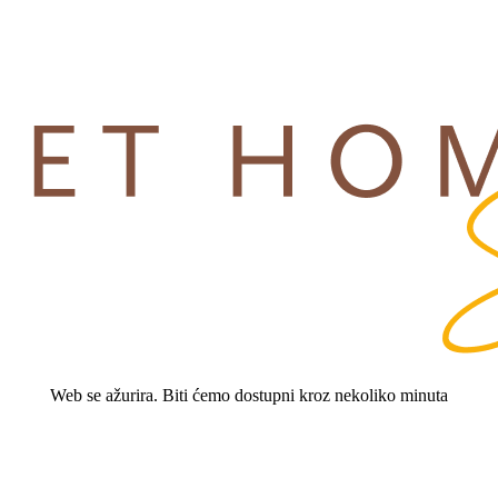
Web se ažurira. Biti ćemo dostupni kroz nekoliko minuta