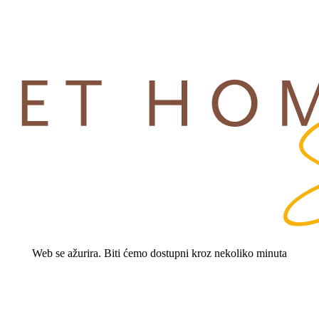
Web se ažurira. Biti ćemo dostupni kroz nekoliko minuta