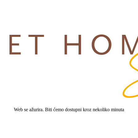
Web se ažurira. Biti ćemo dostupni kroz nekoliko minuta