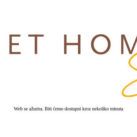
Web se ažurira. Biti ćemo dostupni kroz nekoliko minuta