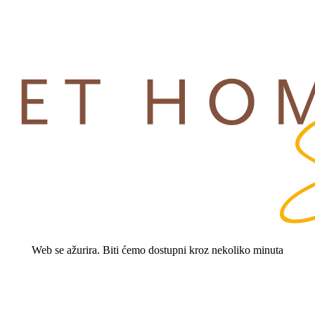
Web se ažurira. Biti ćemo dostupni kroz nekoliko minuta