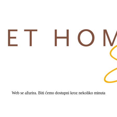
Web se ažurira. Biti ćemo dostupni kroz nekoliko minuta