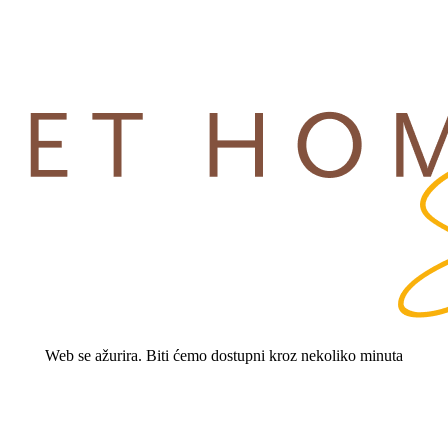
Web se ažurira. Biti ćemo dostupni kroz nekoliko minuta