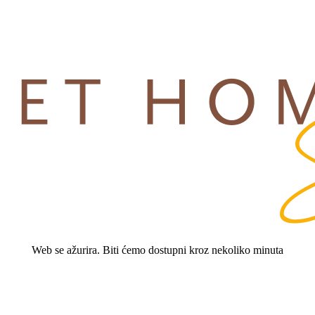
Web se ažurira. Biti ćemo dostupni kroz nekoliko minuta