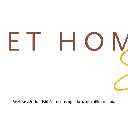
Web se ažurira. Biti ćemo dostupni kroz nekoliko minuta