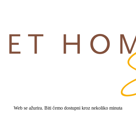
Web se ažurira. Biti ćemo dostupni kroz nekoliko minuta