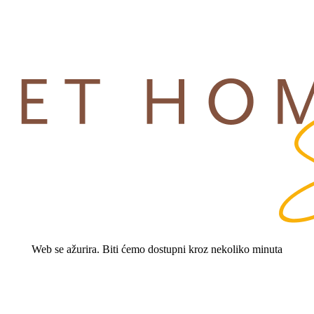
Web se ažurira. Biti ćemo dostupni kroz nekoliko minuta