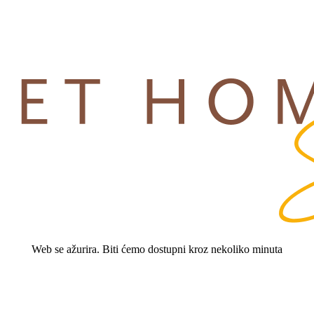
Web se ažurira. Biti ćemo dostupni kroz nekoliko minuta