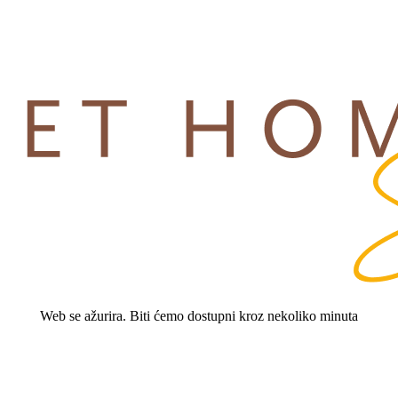
Web se ažurira. Biti ćemo dostupni kroz nekoliko minuta