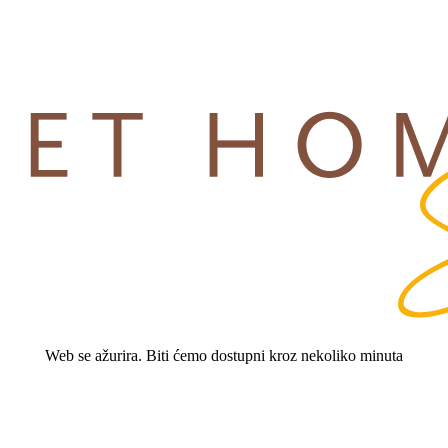
Web se ažurira. Biti ćemo dostupni kroz nekoliko minuta