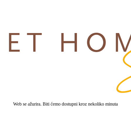
Web se ažurira. Biti ćemo dostupni kroz nekoliko minuta