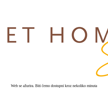
Web se ažurira. Biti ćemo dostupni kroz nekoliko minuta