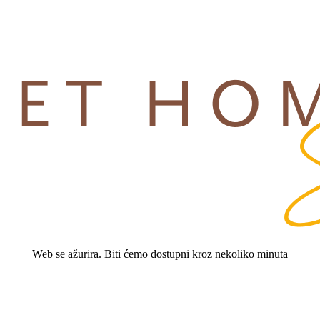
Web se ažurira. Biti ćemo dostupni kroz nekoliko minuta