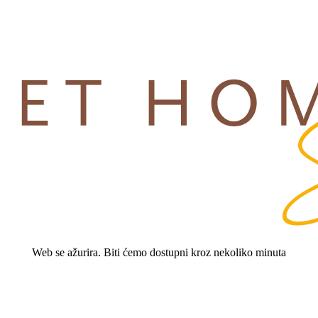
Web se ažurira. Biti ćemo dostupni kroz nekoliko minuta