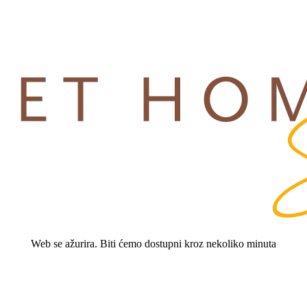
Web se ažurira. Biti ćemo dostupni kroz nekoliko minuta