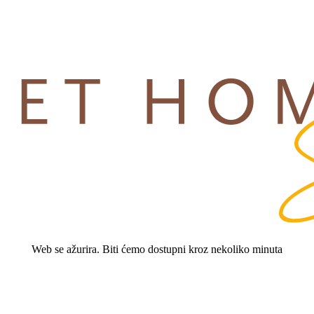
Web se ažurira. Biti ćemo dostupni kroz nekoliko minuta