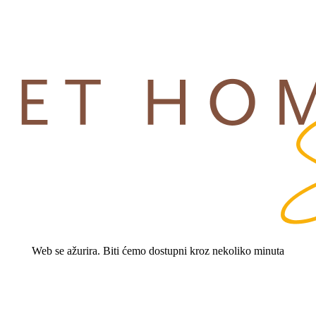
Web se ažurira. Biti ćemo dostupni kroz nekoliko minuta