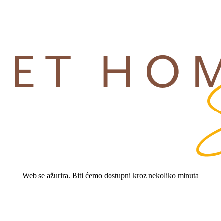
Web se ažurira. Biti ćemo dostupni kroz nekoliko minuta