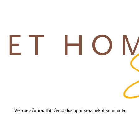
Web se ažurira. Biti ćemo dostupni kroz nekoliko minuta