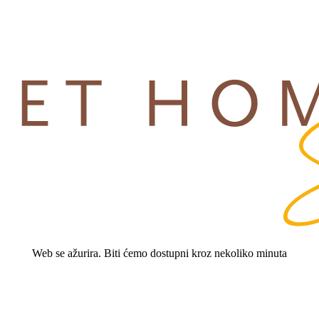
Web se ažurira. Biti ćemo dostupni kroz nekoliko minuta