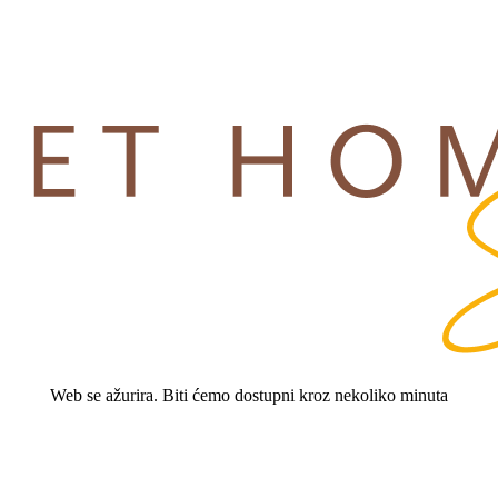
Web se ažurira. Biti ćemo dostupni kroz nekoliko minuta