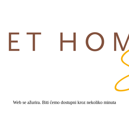
Web se ažurira. Biti ćemo dostupni kroz nekoliko minuta