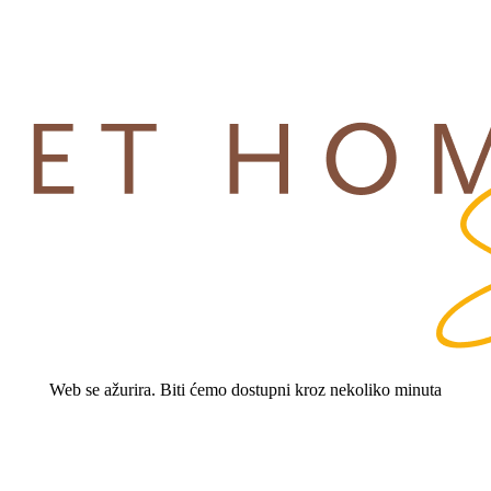
Web se ažurira. Biti ćemo dostupni kroz nekoliko minuta