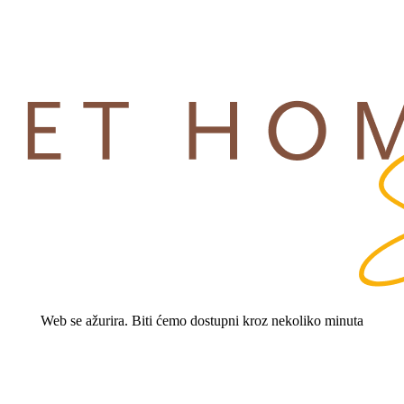
Web se ažurira. Biti ćemo dostupni kroz nekoliko minuta