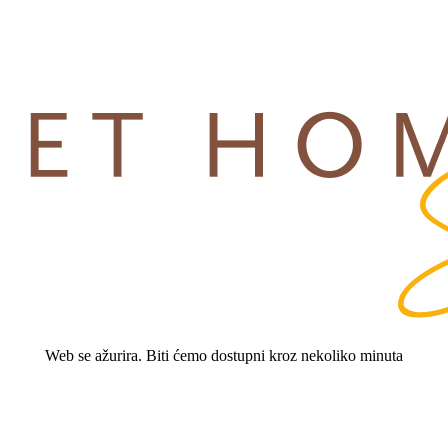
Web se ažurira. Biti ćemo dostupni kroz nekoliko minuta