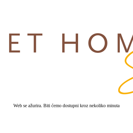
Web se ažurira. Biti ćemo dostupni kroz nekoliko minuta