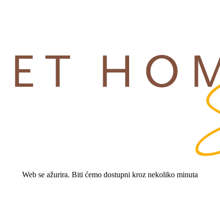
Web se ažurira. Biti ćemo dostupni kroz nekoliko minuta