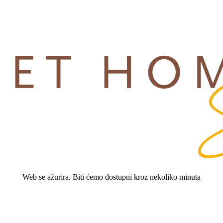
Web se ažurira. Biti ćemo dostupni kroz nekoliko minuta