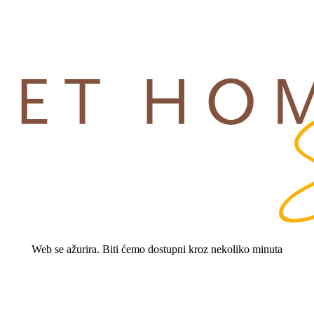
Web se ažurira. Biti ćemo dostupni kroz nekoliko minuta