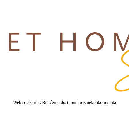
Web se ažurira. Biti ćemo dostupni kroz nekoliko minuta