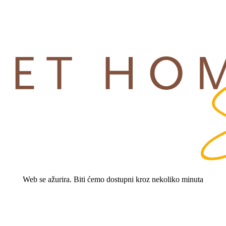
Web se ažurira. Biti ćemo dostupni kroz nekoliko minuta