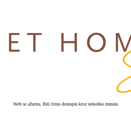
Web se ažurira. Biti ćemo dostupni kroz nekoliko minuta