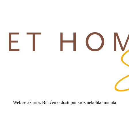
Web se ažurira. Biti ćemo dostupni kroz nekoliko minuta